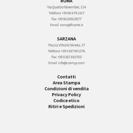
ROMA
Via Quattro Novembre, 114
Telefono
+39 06 6791107
Fax
+39 06 69923077
Email
roma@finarte.it
SARZANA
Piazza Vittorio Veneto, 17
Telefono
+39 0187 691376
Fax
+39 0187 692703
Email
info@czernys.com
Contatti
Area Stampa
Condizioni di vendita
Privacy Policy
Codice etico
Ritiri e Spedizioni