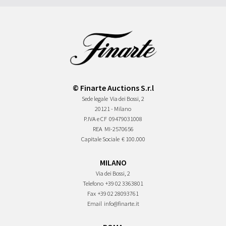
© Finarte Auctions S.r.l
Sede legale
Via dei Bossi, 2
20121 - Milano
P.IVA e CF
09479031008
REA
MI-2570656
Capitale Sociale
€ 100.000
MILANO
Via dei Bossi, 2
Telefono
+39 02 3363801
Fax
+39 02 28093761
Email
info@finarte.it