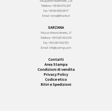
Via Quattro Novembre, 114
Telefono
+39 06 6791107
Fax
+39 06 69923077
Email
roma@finarte.it
SARZANA
Piazza Vittorio Veneto, 17
Telefono
+39 0187 691376
Fax
+39 0187 692703
Email
info@czernys.com
Contatti
Area Stampa
Condizioni di vendita
Privacy Policy
Codice etico
Ritiri e Spedizioni