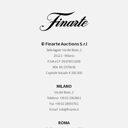
© Finarte Auctions S.r.l
Sede legale
Via dei Bossi, 2
20121 - Milano
P.IVA e CF
09479031008
REA
MI-2570656
Capitale Sociale
€ 100.000
MILANO
Via dei Bossi, 2
Telefono
+39 02 3363801
Fax
+39 02 28093761
Email
info@finarte.it
ROMA