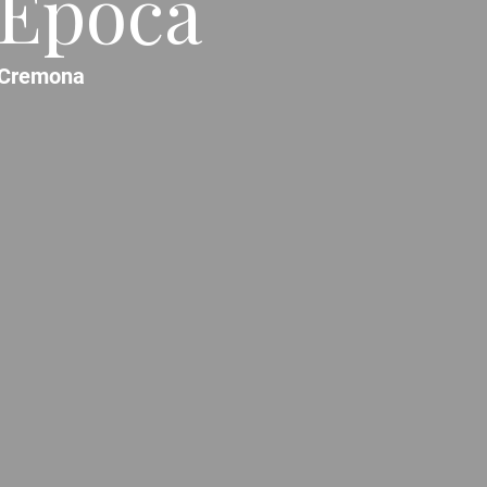
'Epoca
Cremona