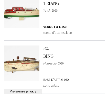
TRIANG
Yatch
, 1950
VENDUTO
€ 150
(diritti d'asta esclusi)
80
BING
Motoscafo
, 1920
BASE D'ASTA
€ 160
Lotto chiuso
81
MONTELEONE