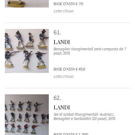
BASE D'ASTA
€ 70
Lotto chiuso
61
LANDI
Bersaglieri risorgimentali serie composta da 7
pezzi
, 1970
BASE D'ASTA
€ 450
Lotto chiuso
62
LANDI
Set di soldati Risorgimentali: Austriaci,
Bersaglieri e Garibaldini (20 pezzi)
, 1970
BASE D'ASTA
€ 1.000