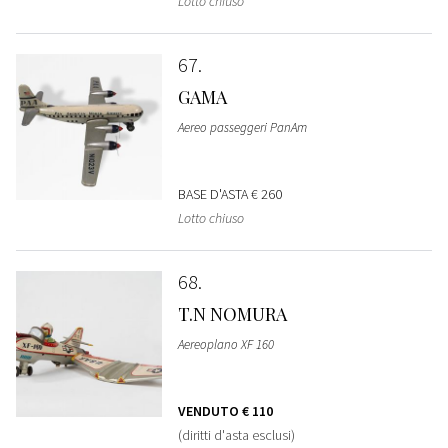
Lotto chiuso
67
GAMA
Aereo passeggeri PanAm
BASE D'ASTA
€ 260
Lotto chiuso
68
T.N NOMURA
Aereoplano XF 160
VENDUTO
€ 110
(diritti d'asta esclusi)