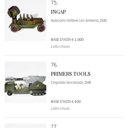
75
INGAP
Autocarro militare con lanterna
, 1938
BASE D'ASTA
€ 1.000
Lotto chiuso
76
PRIMERS TOOLS
Cingolato lanciarazzi
, 1940
BASE D'ASTA
€ 400
Lotto chiuso
77