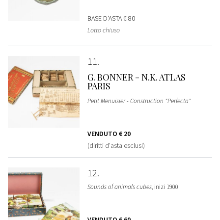
BASE D'ASTA
€ 80
Lotto chiuso
11
G. BONNER - N.K. ATLAS
PARIS
Petit Menuisier - Construction "Perfecta"
VENDUTO
€ 20
(diritti d'asta esclusi)
12
Sounds of animals cubes
, inizi 1900
VENDUTO
€ 60