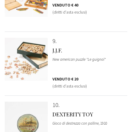
VENDUTO
€ 40
(diritti d'asta esclusi)
9
J.J.F.
New american puzzle "Le guignol"
VENDUTO
€ 20
(diritti d'asta esclusi)
10
DEXTERITY TOY
Gioco di destrezza con palline
, 1910