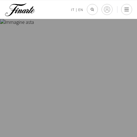
IT
|
EN