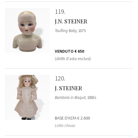
119
J.N. STEINER
Taufling Baby
, 1875
VENDUTO
€ 650
(diritti d'asta esclusi)
120
J. STEINER
Bambola in Bisquit
, 1880s
BASE D'ASTA
€ 2.600
Lotto chiuso