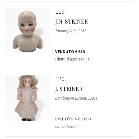
119
J.N. STEINER
Taufling Baby
, 1875
VENDUTO
€ 650
(diritti d'asta esclusi)
120
J. STEINER
Bambola in Bisquit
, 1880s
BASE D'ASTA
€ 2.600
Lotto chiuso