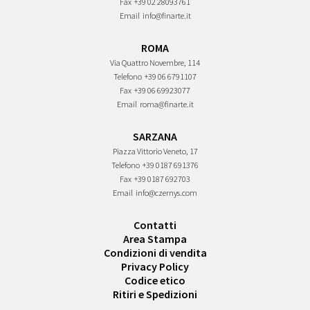
Fax
+39 02 28093761
Email
info@finarte.it
ROMA
Via Quattro Novembre, 114
Telefono
+39 06 6791107
Fax
+39 06 69923077
Email
roma@finarte.it
SARZANA
Piazza Vittorio Veneto, 17
Telefono
+39 0187 691376
Fax
+39 0187 692703
Email
info@czernys.com
Contatti
Area Stampa
Condizioni di vendita
Privacy Policy
Codice etico
Ritiri e Spedizioni