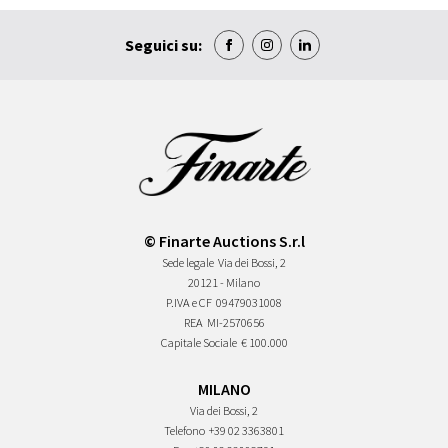
Seguici su:
© Finarte Auctions S.r.l
Sede legale
Via dei Bossi, 2
20121 - Milano
P.IVA e CF
09479031008
REA
MI-2570656
Capitale Sociale
€ 100.000
MILANO
Via dei Bossi, 2
Telefono
+39 02 3363801