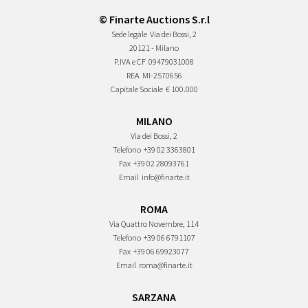
© Finarte Auctions S.r.l
Sede legale
Via dei Bossi, 2
20121 - Milano
P.IVA e CF
09479031008
REA
MI-2570656
Capitale Sociale
€ 100.000
MILANO
Via dei Bossi, 2
Telefono
+39 02 3363801
Fax
+39 02 28093761
Email
info@finarte.it
ROMA
Via Quattro Novembre, 114
Telefono
+39 06 6791107
Fax
+39 06 69923077
Email
roma@finarte.it
SARZANA