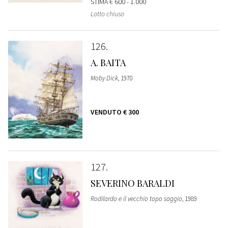
STIMA
€ 600 - 1.000
Lotto chiuso
126
A. BAITA
Moby Dick
, 1970
VENDUTO
€ 300
127
SEVERINO BARALDI
Rodilardo e il vecchio topo saggio
, 1989