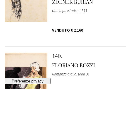
ZDENEK BURIAN
Uomo preistorico
, 1971
VENDUTO
€ 2.160
140
FLORIANO BOZZI
Romanzo giallo
, anni 60
STIMA
€ 300 - 500
Lotto chiuso
141