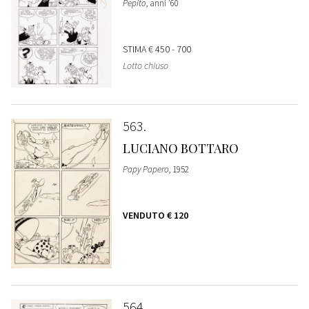
Pepito
, anni ’60
STIMA
€ 450 - 700
Lotto chiuso
563
LUCIANO BOTTARO
Papy Papero
, 1952
VENDUTO
€ 120
564