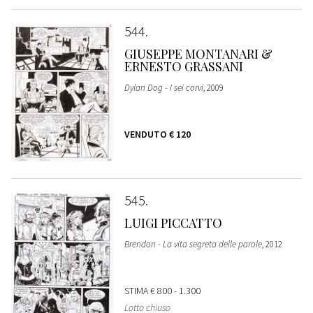
544
GIUSEPPE MONTANARI &
ERNESTO GRASSANI
Dylan Dog - I sei corvi
, 2009
VENDUTO
€ 120
545
LUIGI PICCATTO
Brendon - La vita segreta delle parole
, 2012
STIMA
€ 800 - 1.300
Lotto chiuso