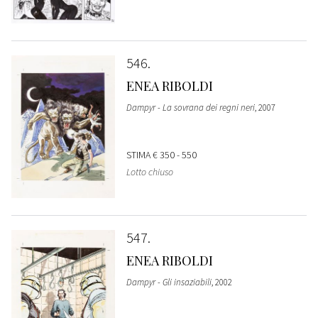
546
ENEA RIBOLDI
Dampyr - La sovrana dei regni neri
, 2007
STIMA
€ 350 - 550
Lotto chiuso
547
ENEA RIBOLDI
Dampyr - Gli insaziabili
, 2002