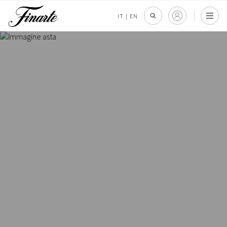
IT
|
EN