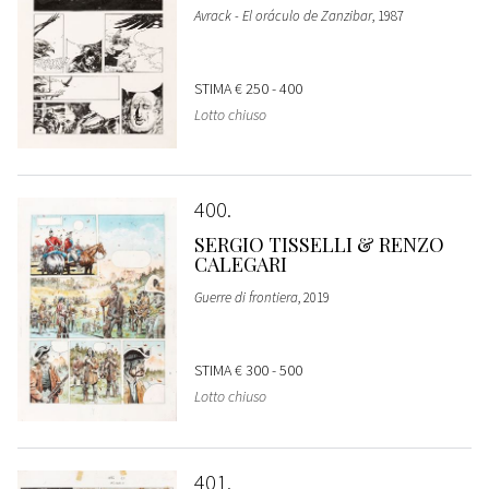
Avrack - El oráculo de Zanzibar
, 1987
STIMA
€ 250 - 400
Lotto chiuso
400
SERGIO TISSELLI & RENZO
CALEGARI
Guerre di frontiera
, 2019
STIMA
€ 300 - 500
Lotto chiuso
401