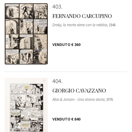
403
FERNANDO CARCUPINO
Draky, la morte viene con la nebbia
, 1946
VENDUTO
€ 360
404
GIORGIO CAVAZZANO
Altai & Jonson - Una strana storia
, 1976
VENDUTO
€ 840