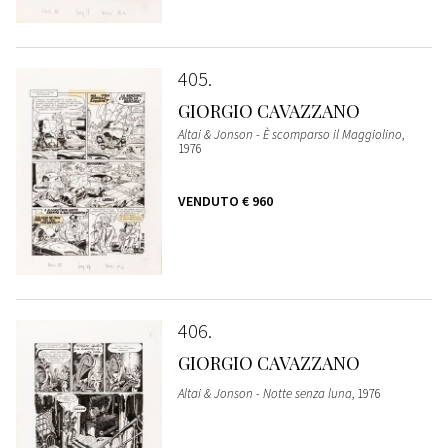
405
GIORGIO CAVAZZANO
Altai & Jonson - È scomparso il Maggiolino
,
1976
VENDUTO
€ 960
406
GIORGIO CAVAZZANO
Altai & Jonson - Notte senza luna
, 1976