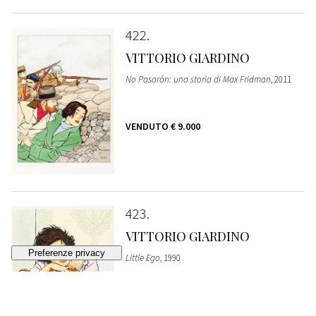
422
VITTORIO GIARDINO
No Pasarán: una storia di Max Fridman
, 2011
VENDUTO
€ 9.000
423
VITTORIO GIARDINO
Little Ego
, 1990
VENDUTO
€ 4.200