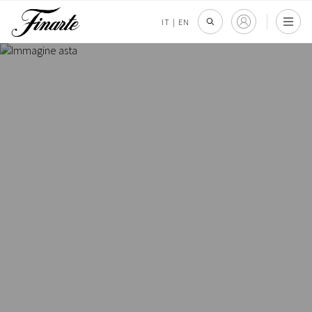
IT
|
EN