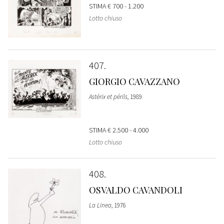
STIMA
€ 700 - 1.200
Lotto chiuso
407
GIORGIO CAVAZZANO
Astérix et périls
, 1989
STIMA
€ 2.500 - 4.000
Lotto chiuso
408
OSVALDO CAVANDOLI
La Linea
, 1976