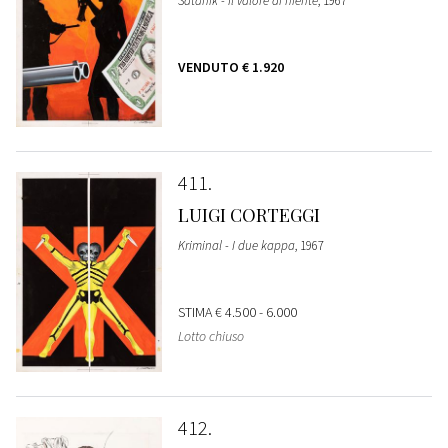
Satanik - Il valore di niente
, 1967
VENDUTO
€ 1.920
411
LUIGI CORTEGGI
Kriminal - I due kappa
, 1967
STIMA
€ 4.500 - 6.000
Lotto chiuso
412