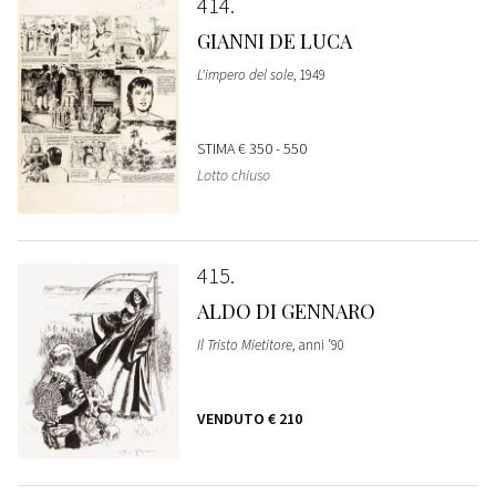
414
GIANNI DE LUCA
L'impero del sole
, 1949
STIMA
€ 350 - 550
Lotto chiuso
415
ALDO DI GENNARO
Il Tristo Mietitore
, anni '90
VENDUTO
€ 210