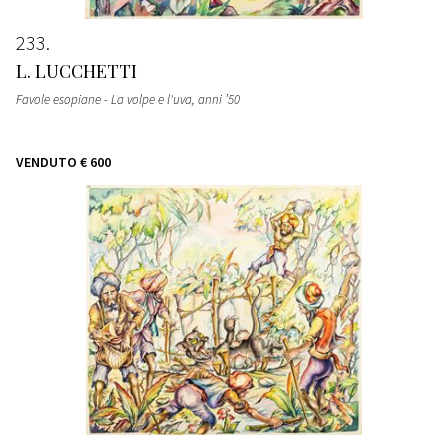
233
L. LUCCHETTI
Favole esopiane - La volpe e l'uva
, anni ’50
VENDUTO
€ 600