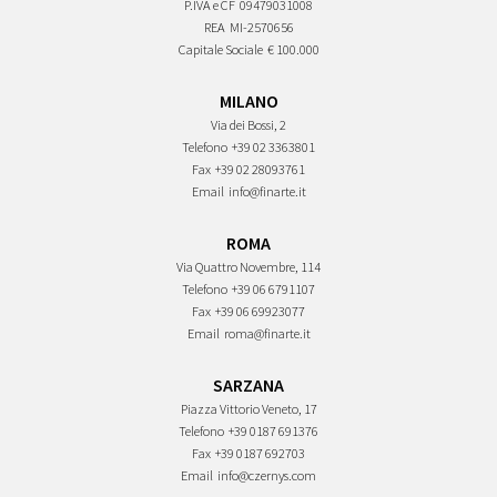
P.IVA e CF
09479031008
REA
MI-2570656
Capitale Sociale
€ 100.000
MILANO
Via dei Bossi, 2
Telefono
+39 02 3363801
Fax
+39 02 28093761
Email
info@finarte.it
ROMA
Via Quattro Novembre, 114
Telefono
+39 06 6791107
Fax
+39 06 69923077
Email
roma@finarte.it
SARZANA
Piazza Vittorio Veneto, 17
Telefono
+39 0187 691376
Fax
+39 0187 692703
Email
info@czernys.com