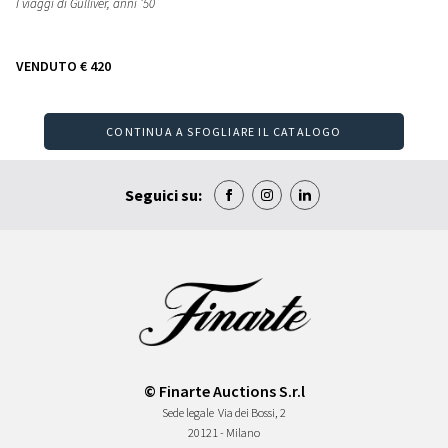
I viaggi di Gulliver
, anni ’50
VENDUTO
€ 420
CONTINUA A SFOGLIARE IL CATALOGO
Seguici su:
© Finarte Auctions S.r.l
Sede legale
Via dei Bossi, 2
20121 - Milano