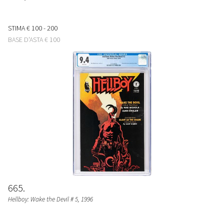
STIMA
€ 100 - 200
BASE D'ASTA
€ 100
665
Hellboy: Wake the Devil # 5
, 1996