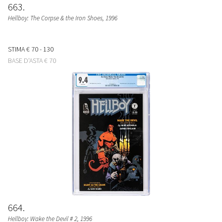
663
Hellboy: The Corpse & the Iron Shoes
, 1996
STIMA
€ 70 - 130
BASE D'ASTA
€ 70
664
Hellboy: Wake the Devil # 2
, 1996