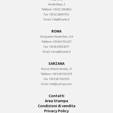
Via dei Bossi, 2
Telefono
+39 02 3363801
Fax
+39 02 28093761
Email
info@finarte.it
ROMA
Via Quattro Novembre, 114
Telefono
+39 06 6791107
Fax
+39 06 69923077
Email
roma@finarte.it
SARZANA
Piazza Vittorio Veneto, 17
Telefono
+39 0187 691376
Fax
+39 0187 692703
Email
info@czernys.com
Contatti
Area Stampa
Condizioni di vendita
Privacy Policy