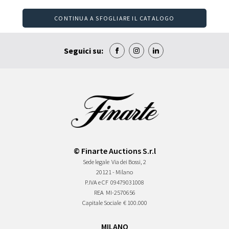
CONTINUA A SFOGLIARE IL CATALOGO
Seguici su:
© Finarte Auctions S.r.l
Sede legale
Via dei Bossi, 2
20121 - Milano
P.IVA e CF
09479031008
REA
MI-2570656
Capitale Sociale
€ 100.000
MILANO