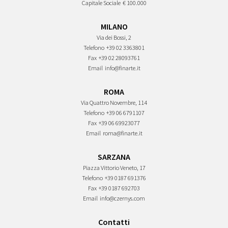
Capitale Sociale
€ 100.000
MILANO
Via dei Bossi, 2
Telefono
+39 02 3363801
Fax
+39 02 28093761
Email
info@finarte.it
ROMA
Via Quattro Novembre, 114
Telefono
+39 06 6791107
Fax
+39 06 69923077
Email
roma@finarte.it
SARZANA
Piazza Vittorio Veneto, 17
Telefono
+39 0187 691376
Fax
+39 0187 692703
Email
info@czernys.com
Contatti