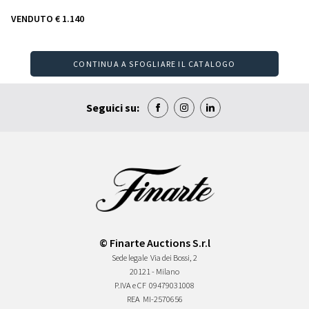
VENDUTO
€ 1.140
CONTINUA A SFOGLIARE IL CATALOGO
Seguici su:
© Finarte Auctions S.r.l
Sede legale
Via dei Bossi, 2
20121 - Milano
P.IVA e CF
09479031008
REA
MI-2570656