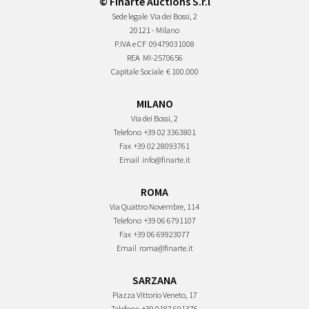
© Finarte Auctions S.r.l
Sede legale
Via dei Bossi, 2
20121 - Milano
P.IVA e CF
09479031008
REA
MI-2570656
Capitale Sociale
€ 100.000
MILANO
Via dei Bossi, 2
Telefono
+39 02 3363801
Fax
+39 02 28093761
Email
info@finarte.it
ROMA
Via Quattro Novembre, 114
Telefono
+39 06 6791107
Fax
+39 06 69923077
Email
roma@finarte.it
SARZANA
Piazza Vittorio Veneto, 17
Telefono
+39 0187 691376