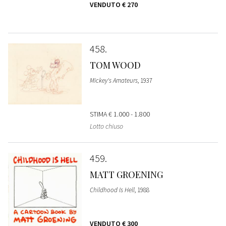
VENDUTO
€ 270
458
TOM WOOD
Mickey's Amateurs
, 1937
STIMA
€ 1.000 - 1.800
Lotto chiuso
459
MATT GROENING
Childhood Is Hell
, 1988
VENDUTO
€ 300