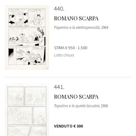
440
ROMANO SCARPA
Paperino e la elettroperosità
, 1969
STIMA
€ 950 - 1.500
Lotto chiuso
441
ROMANO SCARPA
Topolino e la quiete lacustre
, 1980
VENDUTO
€ 300