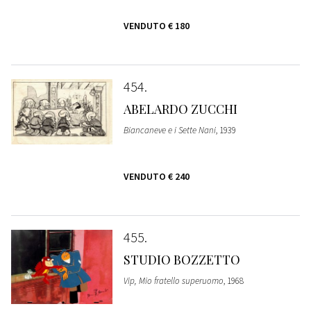
VENDUTO
€ 180
454
ABELARDO ZUCCHI
Biancaneve e i Sette Nani
, 1939
VENDUTO
€ 240
455
STUDIO BOZZETTO
Vip, Mio fratello superuomo
, 1968