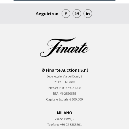
Seguici su:
© Finarte Auctions S.r.l
Sede legale
Via dei Bossi, 2
20121 - Milano
P.IVA e CF
09479031008
REA
MI-2570656
Capitale Sociale
€ 100.000
MILANO
Via dei Bossi, 2
Telefono
+39 02 3363801