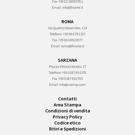
Fax
+39 02 28093761
Email
info@finarte.it
ROMA
Via Quattro Novembre, 114
Telefono
+39 06 6791107
Fax
+39 06 69923077
Email
roma@finarte.it
SARZANA
Piazza Vittorio Veneto, 17
Telefono
+39 0187 691376
Fax
+39 0187 692703
Email
info@czernys.com
Contatti
Area Stampa
Condizioni di vendita
Privacy Policy
Codice etico
Ritiri e Spedizioni