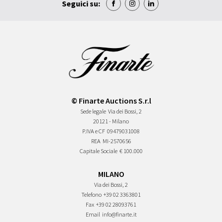
Seguici su:
© Finarte Auctions S.r.l
Sede legale
Via dei Bossi, 2
20121 - Milano
P.IVA e CF
09479031008
REA
MI-2570656
Capitale Sociale
€ 100.000
MILANO
Via dei Bossi, 2
Telefono
+39 02 3363801
Fax
+39 02 28093761
Email
info@finarte.it