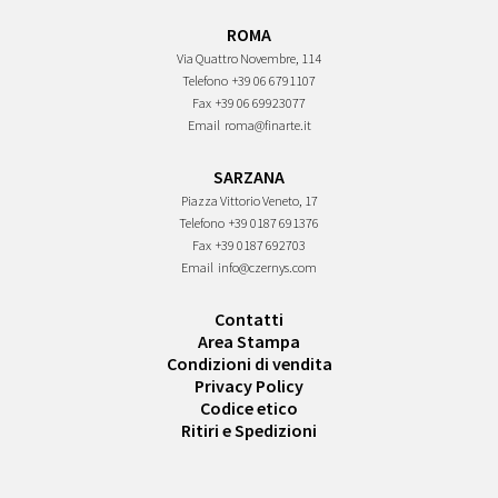
ROMA
Via Quattro Novembre, 114
Telefono
+39 06 6791107
Fax
+39 06 69923077
Email
roma@finarte.it
SARZANA
Piazza Vittorio Veneto, 17
Telefono
+39 0187 691376
Fax
+39 0187 692703
Email
info@czernys.com
Contatti
Area Stampa
Condizioni di vendita
Privacy Policy
Codice etico
Ritiri e Spedizioni