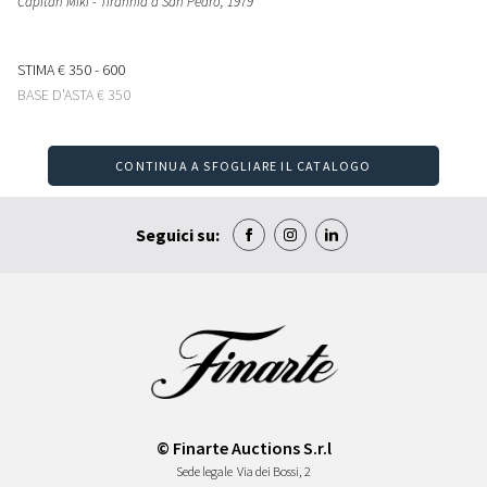
Capitan Miki - Tirannia a San Pedro
, 1979
STIMA
€ 350 - 600
BASE D'ASTA
€ 350
CONTINUA A SFOGLIARE IL CATALOGO
Seguici su:
© Finarte Auctions S.r.l
Sede legale
Via dei Bossi, 2