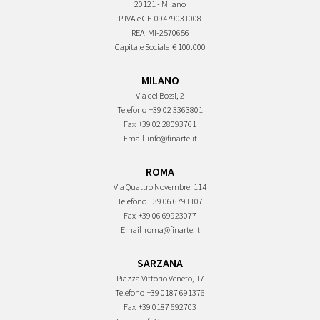
20121 - Milano
P.IVA e CF
09479031008
REA
MI-2570656
Capitale Sociale
€ 100.000
MILANO
Via dei Bossi, 2
Telefono
+39 02 3363801
Fax
+39 02 28093761
Email
info@finarte.it
ROMA
Via Quattro Novembre, 114
Telefono
+39 06 6791107
Fax
+39 06 69923077
Email
roma@finarte.it
SARZANA
Piazza Vittorio Veneto, 17
Telefono
+39 0187 691376
Fax
+39 0187 692703