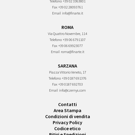
Telefono
+39 02 3363801
Fax
+39 02 28093761
Email
info@finarte.it
ROMA
Via Quattro Novembre, 114
Telefono
+39 06 6791107
Fax
+39 06 69923077
Email
roma@finarte.it
SARZANA
Piazza Vittorio Veneto, 17
Telefono
+39 0187 691376
Fax
+39 0187 692703
Email
info@czernys.com
Contatti
Area Stampa
Condizioni di vendita
Privacy Policy
Codice etico
Ritiri e Spedizioni