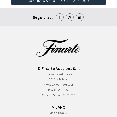
CONTINUA A SFOGLIARE IL CATALOGO
Seguici su:
© Finarte Auctions S.r.l
Sede legale
Via dei Bossi, 2
20121 - Milano
P.IVA e CF
09479031008
REA
MI-2570656
Capitale Sociale
€ 100.000
MILANO
Via dei Bossi, 2