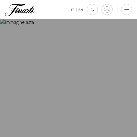
IT
|
EN