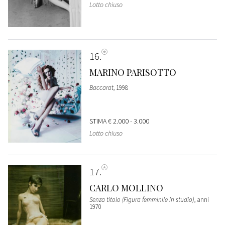
Lotto chiuso
16
MARINO PARISOTTO
Baccarat
, 1998
STIMA
€ 2.000 - 3.000
Lotto chiuso
17
CARLO MOLLINO
Senza titolo (Figura femminile in studio)
, anni
1970