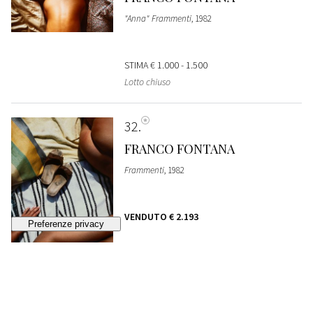
"Anna" Frammenti
, 1982
STIMA
€ 1.000 - 1.500
Lotto chiuso
32
FRANCO FONTANA
Frammenti
, 1982
VENDUTO
€ 2.193
33