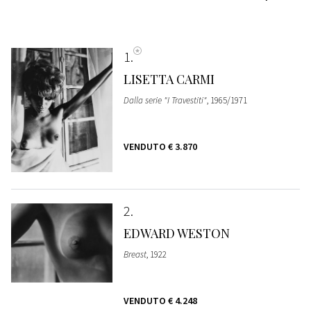
1
LISETTA CARMI
Dalla serie "I Travestiti"
, 1965/1971
VENDUTO
€ 3.870
2
EDWARD WESTON
Breast
, 1922
VENDUTO
€ 4.248