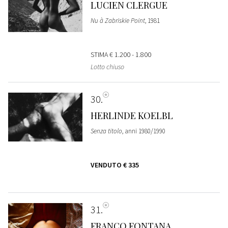
LUCIEN CLERGUE
Nu à Zabriskie Point
, 1981
STIMA
€ 1.200 - 1.800
Lotto chiuso
30
HERLINDE KOELBL
Senza titolo
, anni 1980/1990
VENDUTO
€ 335
31
FRANCO FONTANA