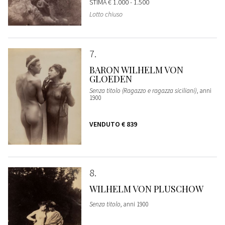
STIMA
€ 1.000 - 1.500
Lotto chiuso
7
BARON WILHELM VON
GLOEDEN
Senza titolo (Ragazzo e ragazza siciliani)
, anni
1900
VENDUTO
€ 839
8
WILHELM VON PLUSCHOW
Senza titolo
, anni 1900