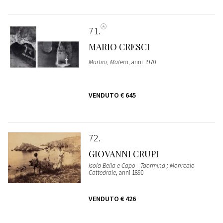
71
MARIO CRESCI
Martini, Matera
, anni 1970
VENDUTO
€ 645
72
GIOVANNI CRUPI
Isola Bella e Capo - Taormina ; Monreale
Cattedrale
, anni 1890
VENDUTO
€ 426