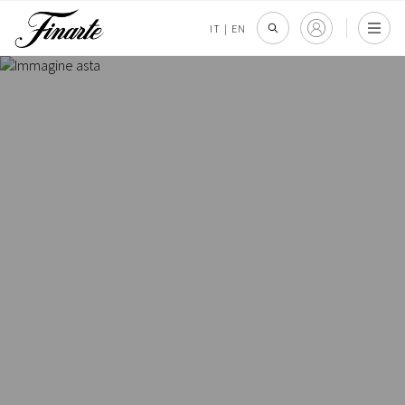
IT
|
EN