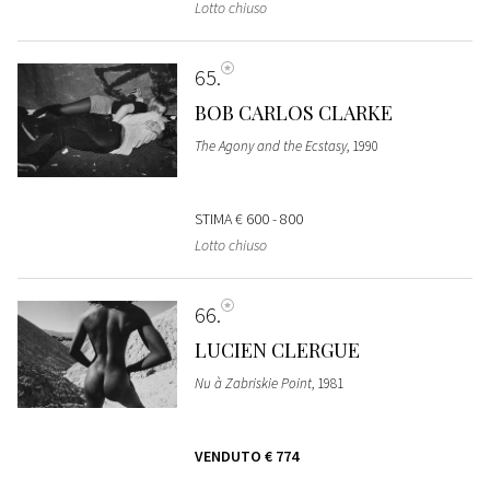
Lotto chiuso
65
BOB CARLOS CLARKE
The Agony and the Ecstasy
, 1990
STIMA
€ 600 - 800
Lotto chiuso
66
LUCIEN CLERGUE
Nu à Zabriskie Point
, 1981
VENDUTO
€ 774