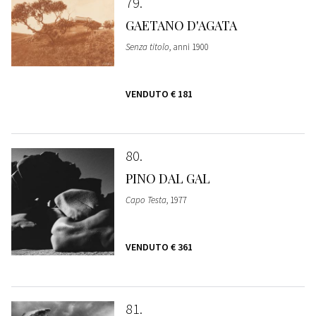
79
GAETANO D'AGATA
Senza titolo
, anni 1900
VENDUTO
€ 181
80
PINO DAL GAL
Capo Testa
, 1977
VENDUTO
€ 361
81