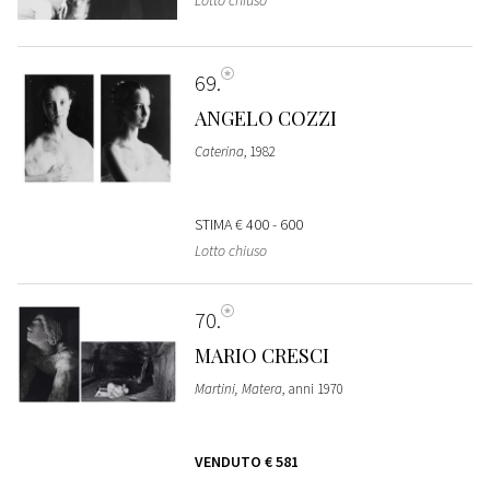
69
ANGELO COZZI
Caterina
, 1982
STIMA
€ 400 - 600
Lotto chiuso
70
MARIO CRESCI
Martini, Matera
, anni 1970
VENDUTO
€ 581