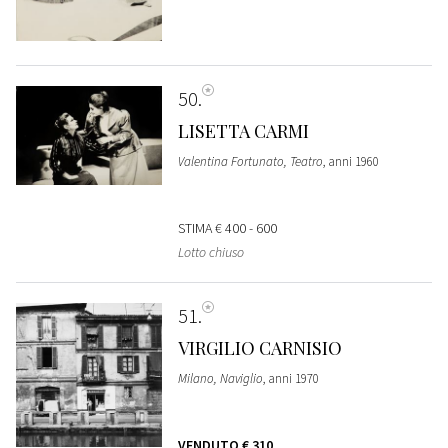
50
LISETTA CARMI
Valentina Fortunato, Teatro
, anni 1960
STIMA
€ 400 - 600
Lotto chiuso
51
VIRGILIO CARNISIO
Milano, Naviglio
, anni 1970
VENDUTO
€ 310