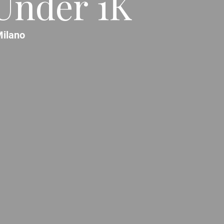
 Under 1K
ilano