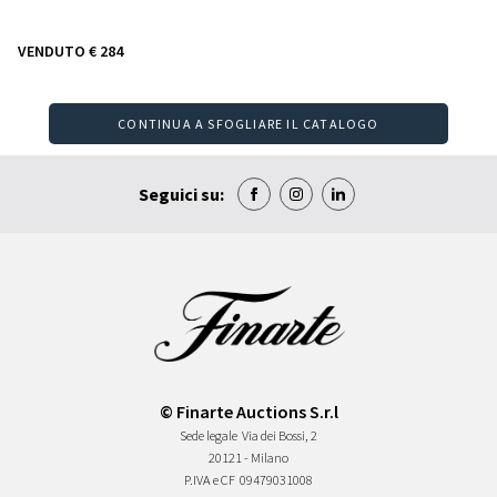
VENDUTO
€ 284
CONTINUA A SFOGLIARE IL CATALOGO
Seguici su:
© Finarte Auctions S.r.l
Sede legale
Via dei Bossi, 2
20121 - Milano
P.IVA e CF
09479031008