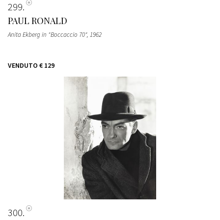
299
PAUL RONALD
Anita Ekberg in "Boccaccio 70"
, 1962
VENDUTO
€ 129
300