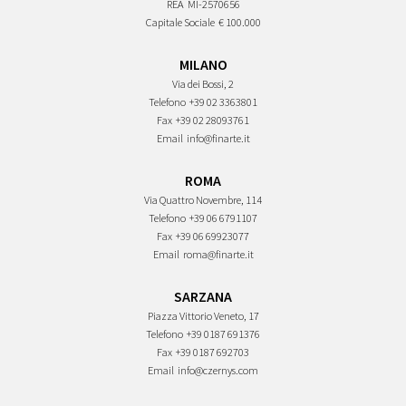
REA
MI-2570656
Capitale Sociale
€ 100.000
MILANO
Via dei Bossi, 2
Telefono
+39 02 3363801
Fax
+39 02 28093761
Email
info@finarte.it
ROMA
Via Quattro Novembre, 114
Telefono
+39 06 6791107
Fax
+39 06 69923077
Email
roma@finarte.it
SARZANA
Piazza Vittorio Veneto, 17
Telefono
+39 0187 691376
Fax
+39 0187 692703
Email
info@czernys.com