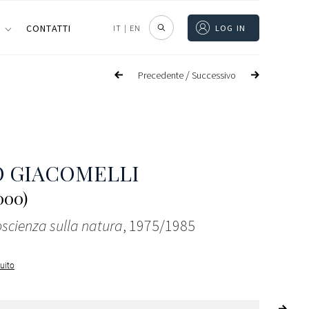
I
CONTATTI
IT
|
EN
LOG IN
/
Precedente
Successivo
 GIACOMELLI
000)
oscienza sulla natura
, 1975/1985
guito