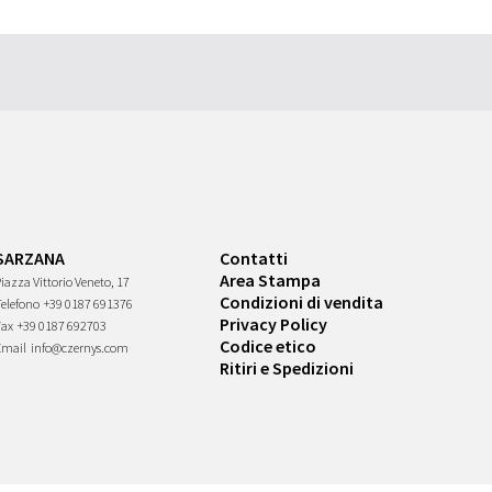
SARZANA
Contatti
Area Stampa
iazza Vittorio Veneto, 17
Condizioni di vendita
Telefono
+39 0187 691376
Privacy Policy
Fax
+39 0187 692703
Codice etico
Email
info@czernys.com
Ritiri e Spedizioni