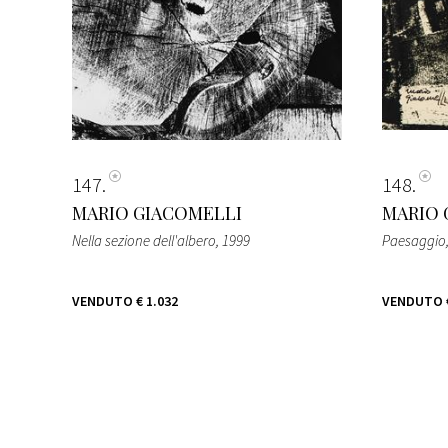
147
148
MARIO GIACOMELLI
MARIO 
Nella sezione dell'albero
, 1999
Paesaggio
VENDUTO
€ 1.032
VENDUTO