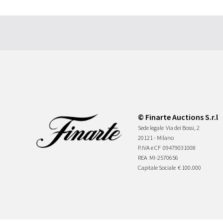
© Finarte Auctions S.r.l
Sede legale
Via dei Bossi, 2
20121 - Milano
P.IVA e CF
09479031008
REA
MI-2570656
Capitale Sociale
€ 100.000