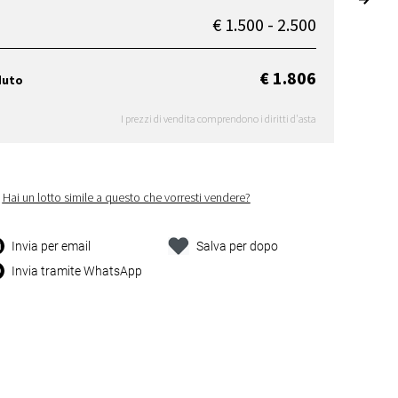
€ 1.500 - 2.500
€ 1.806
duto
I prezzi di vendita comprendono i diritti d'asta
Hai un lotto simile a questo che vorresti vendere?
Invia per email
Salva per dopo
Invia tramite WhatsApp