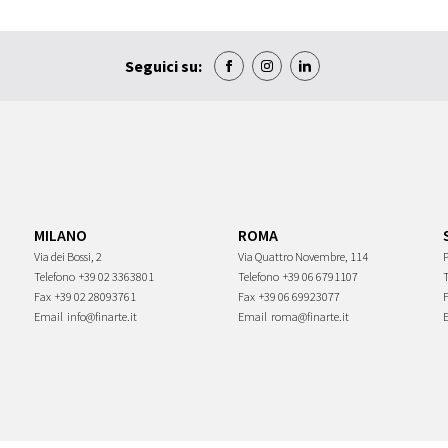
Seguici su:
MILANO
ROMA
Via dei Bossi, 2
Via Quattro Novembre, 114
P
Telefono
+39 02 3363801
Telefono
+39 06 6791107
Fax
+39 02 28093761
Fax
+39 06 69923077
Email
info@finarte.it
Email
roma@finarte.it