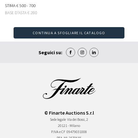
STIMA
€ 500 - 700
BASE D'ASTA
€ 280
CONTINUA A SFOGLIARE IL CATALOGO
Seguici su:
© Finarte Auctions S.r.l
Sede legale
Via dei Bossi, 2
20121 - Milano
P.IVA e CF
09479031008
REA
MI-2570656