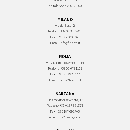
Capitale Sociale
€ 100.000
MILANO
Via dei Bossi, 2
Telefono
+39 02 3363801
Fax
+39 02 28093761
Email
info@finarte.it
ROMA
Via Quattro Novembre, 114
Telefono
+39 06 6791107
Fax
+39 06 69923077
Email
roma@finarte.it
SARZANA
Piazza Vittorio Veneto, 17
Telefono
+39 0187 691376
Fax
+39 0187 692703
Email
info@czernys.com