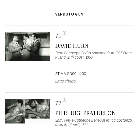
VENDUTO
€ 64
71
DAVID HURN
Sean Connery e Pedro Armendariz in "007 From
Russia with Love"
, 1963
STIMA
€ 300 - 400
Lotto chiuso
72
PIERLUIGI PRATURLON
Sami Frey e Catherine Deneuve in "La Costanza
della Ragione"
, 1964