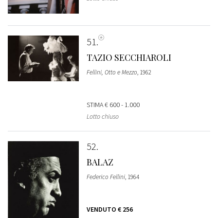
51
TAZIO SECCHIAROLI
Fellini, Otto e Mezzo
, 1962
STIMA
€ 600 - 1.000
Lotto chiuso
52
BALAZ
Federico Fellini
, 1964
VENDUTO
€ 256