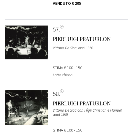
VENDUTO
€ 205
57
PIERLUIGI PRATURLON
Vittorio De Sica
, anni 1960
STIMA
€ 100 - 150
Lotto chiuso
58
PIERLUIGI PRATURLON
Vittorio De Sica con i figli Christian e Manuel
,
anni 1960
STIMA
€ 100 - 150