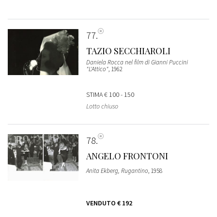
77
TAZIO SECCHIAROLI
Daniela Rocca nel film di Gianni Puccini
"L'Attico"
, 1962
STIMA
€ 100 - 150
Lotto chiuso
78
ANGELO FRONTONI
Anita Ekberg, Rugantino
, 1958
VENDUTO
€ 192