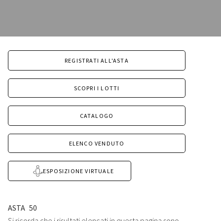
REGISTRATI ALL'ASTA
SCOPRI I LOTTI
CATALOGO
ELENCO VENDUTO
ESPOSIZIONE VIRTUALE
ASTA
50
Si ricorda che i risultati elencati in questa pagina sono