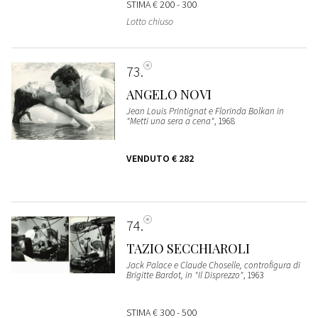
STIMA
€ 200 - 300
Lotto chiuso
73
ANGELO NOVI
Jean Louis Printignat e Florinda Bolkan in
"Metti una sera a cena"
, 1968
VENDUTO
€ 282
74
TAZIO SECCHIAROLI
Jack Palace e Claude Choselle, controfigura di
Brigitte Bardot, in "Il Disprezzo"
, 1963
STIMA
€ 300 - 500