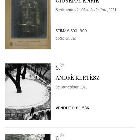
GIUSEPPE ENRIE
Santo volto del Divin Redentore
, 1931
STIMA
€ 600 - 900
Lotto chiuso
5
ANDRÈ KERTÈSZ
La vert galant
, 1929
VENDUTO
€ 1.536
6