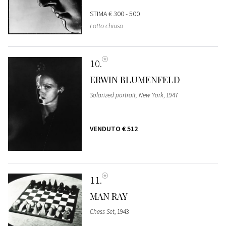
STIMA
€ 300 - 500
Lotto chiuso
10
ERWIN BLUMENFELD
Solarized portrait, New York
, 1947
VENDUTO
€ 512
11
MAN RAY
Chess Set
, 1943