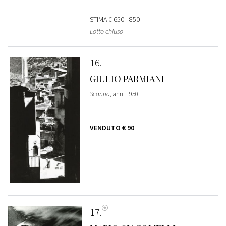
STIMA
€ 650 - 850
Lotto chiuso
16
GIULIO PARMIANI
Scanno
, anni 1950
VENDUTO
€ 90
17