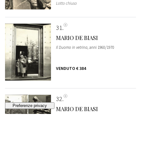
Lotto chiuso
31
MARIO DE BIASI
Il Duomo in vetrina
, anni 1960/1970
VENDUTO
€ 384
32
MARIO DE BIASI
Milano - Colonna del Leone, San Babila
, anni
1960
STIMA
€ 400 - 600