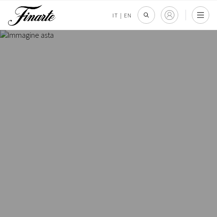
IT
|
EN