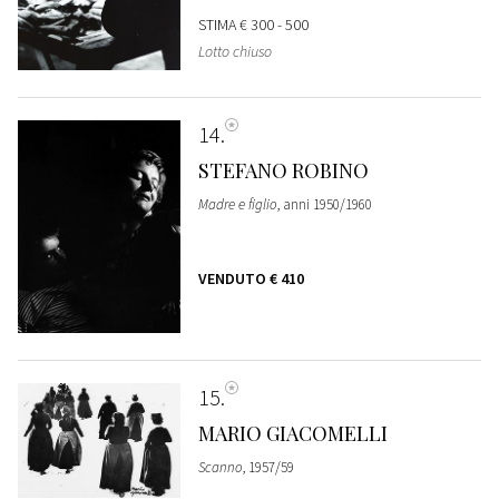
STIMA
€ 300 - 500
Lotto chiuso
14
STEFANO ROBINO
Madre e figlio
, anni 1950/1960
VENDUTO
€ 410
15
MARIO GIACOMELLI
Scanno
, 1957/59