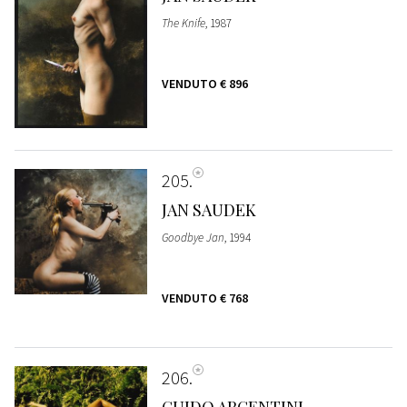
The Knife
, 1987
VENDUTO
€ 896
205
JAN SAUDEK
Goodbye Jan
, 1994
VENDUTO
€ 768
206
GUIDO ARGENTINI