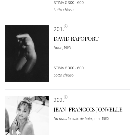
STIMA
€ 300 - 600
Lotto chiuso
201
DAVID RAPOPORT
Nude
, 1983
STIMA
€ 300 - 600
Lotto chiuso
202
JEAN-FRANCOIS JONVELLE
Nu dans la salle de bain
, anni 1980