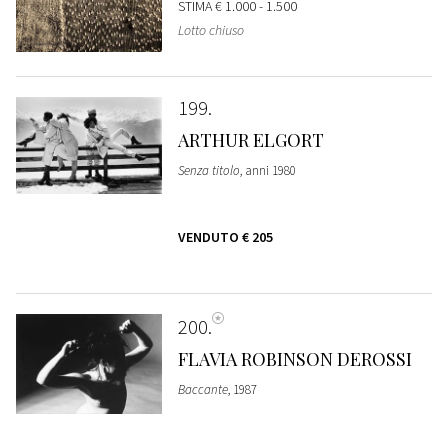
STIMA
€ 1.000 - 1.500
Lotto chiuso
199
ARTHUR ELGORT
Senza titolo
, anni 1980
VENDUTO
€ 205
200
FLAVIA ROBINSON DEROSSI
Baccante
, 1987