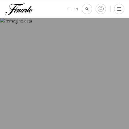
IT
|
EN