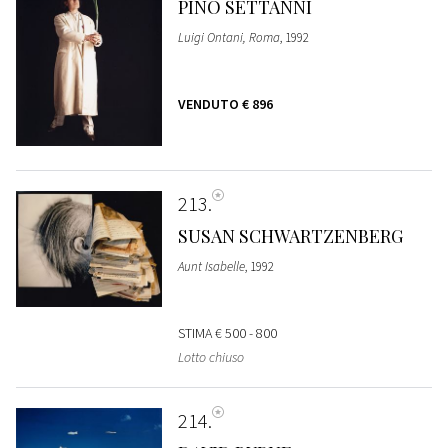
PINO SETTANNI
Luigi Ontani, Roma
, 1992
VENDUTO
€ 896
213
SUSAN SCHWARTZENBERG
Aunt Isabelle
, 1992
STIMA
€ 500 - 800
Lotto chiuso
214