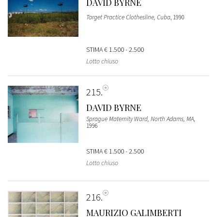
DAVID BYRNE
Target Practice Clothesline, Cuba
, 1990
STIMA
€ 1.500 - 2.500
Lotto chiuso
215
DAVID BYRNE
Sprague Maternity Ward, North Adams, MA
,
1996
STIMA
€ 1.500 - 2.500
Lotto chiuso
216
MAURIZIO GALIMBERTI