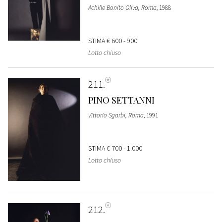
Achille Bonito Oliva, Roma
, 1988
STIMA
€ 600 - 900
Lotto chiuso
211
PINO SETTANNI
Vittorio Sgarbi, Roma
, 1991
STIMA
€ 700 - 1.000
Lotto chiuso
212