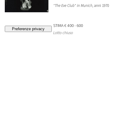
"The Eve Club" in Munich
, anni 1970
STIMA
€ 400 - 600
Lotto chiuso
129
RENZO MURATORI
Germania, Amburgo
, 1975
STIMA
€ 250 - 350
Lotto chiuso
130
RENZO MURATORI