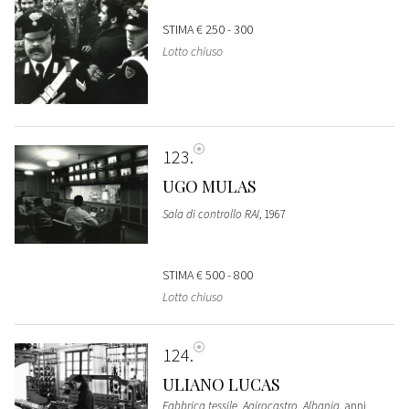
STIMA
€ 250 - 300
Lotto chiuso
123
UGO MULAS
Sala di controllo RAI
, 1967
STIMA
€ 500 - 800
Lotto chiuso
124
ULIANO LUCAS
Fabbrica tessile, Agirocastro, Albania
, anni