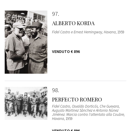
97
ALBERTO KORDA
Fidel Castro e Ernest Hemingway, Havana
, 1959
VENDUTO
€ 896
98
PERFECTO ROMERO
Fidel Castro, Osvaldo Dorticós, Che Guevara,
Augusto Martinez Sànchez e Antonio Nùnez
Jiménez. Marcia contro l'attentato alla Coubre,
Havana
, 1959
VENDUTO
€ 896