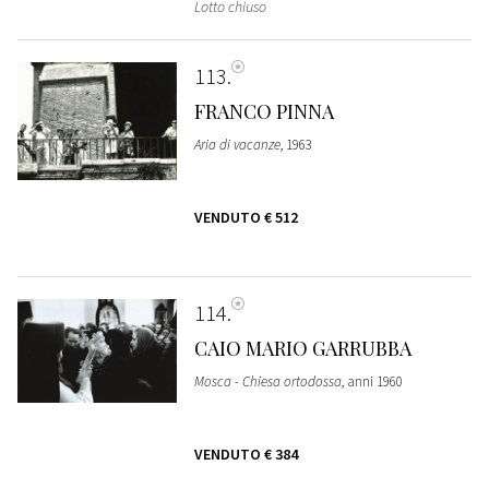
Lotto chiuso
113
FRANCO PINNA
Aria di vacanze
, 1963
VENDUTO
€ 512
114
CAIO MARIO GARRUBBA
Mosca - Chiesa ortodossa
, anni 1960
VENDUTO
€ 384