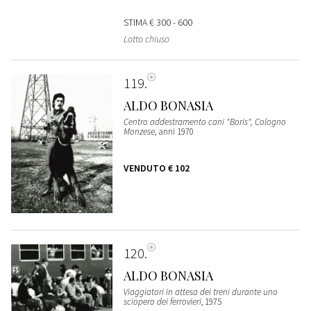
STIMA
€ 300 - 600
Lotto chiuso
119
ALDO BONASIA
Centro addestramento cani "Boris", Cologno
Monzese
, anni 1970
VENDUTO
€ 102
120
ALDO BONASIA
Viaggiatori in attesa dei treni durante uno
sciopero dei ferrovieri
, 1975