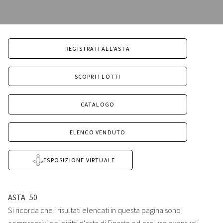
REGISTRATI ALL'ASTA
SCOPRI I LOTTI
CATALOGO
ELENCO VENDUTO
ESPOSIZIONE VIRTUALE
ASTA
50
Si ricorda che i risultati elencati in questa pagina sono
comprensivi dei diritti d'asta di Finarte ed escluse eventuali