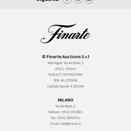
© Finarte Auctions S.r.l
Sede legale
Via dei Bossi, 2
20121 - Milano
P.IVA e CF
09479031008
REA
MI-2570656
Capitale Sociale
€ 100.000
MILANO
Via dei Bossi, 2
Telefono
+39 02 3363801
Fax
+39 02 28093761
Email
info@finarte.it