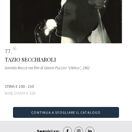
77
TAZIO SECCHIAROLI
Daniela Rocca nel film di Gianni Puccini "L'Attico"
, 1962
STIMA
€ 100 - 150
BASE D'ASTA
€ 100
CONTINUA A SFOGLIARE IL CATALOGO
Seguici su: