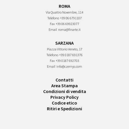
ROMA
Via Quattro Novembre, 114
Telefono
+39 06 6791107
Fax
+39 06 69923077
Email
roma@finarte.it
SARZANA
Piazza Vittorio Veneto, 17
Telefono
+39 0187 691376
Fax
+39 0187 692703
Email
info@czernys.com
Contatti
Area Stampa
Condizioni di vendita
Privacy Policy
Codice etico
Ritiri e Spedizioni