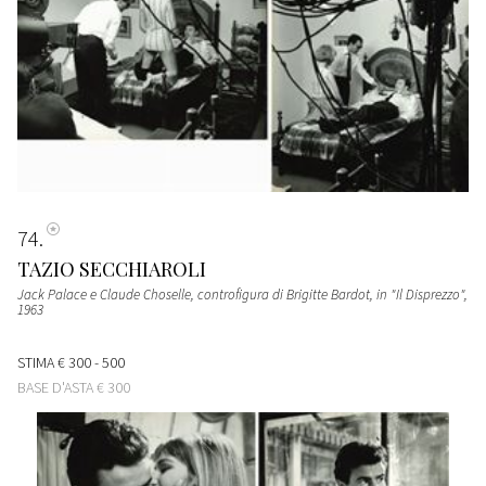
74
TAZIO SECCHIAROLI
Jack Palace e Claude Choselle, controfigura di Brigitte Bardot, in "Il Disprezzo"
,
1963
STIMA
€ 300 - 500
BASE D'ASTA
€ 300