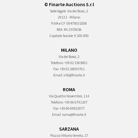
© Finarte Auctions S.r.l
Sede legale
Via dei Bossi, 2
20121 - Milano
P.IVA e CF
09479031008
REA
MI-2570656
Capitale Sociale
€ 100.000
MILANO
Via dei Bossi, 2
Telefono
+39 02 3363801
Fax
+39 02 28093761
Email
info@finarte.it
ROMA
Via Quattro Novembre, 114
Telefono
+39 06 6791107
Fax
+39 06 69923077
Email
roma@finarte.it
SARZANA
Piazza Vittorio Veneto, 17