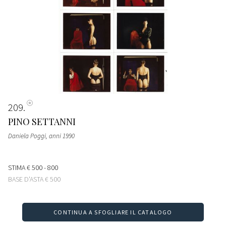
209
PINO SETTANNI
Daniela Poggi
, anni 1990
STIMA
€ 500 - 800
BASE D'ASTA
€ 500
CONTINUA A SFOGLIARE IL CATALOGO