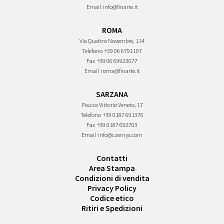
Email
info@finarte.it
ROMA
Via Quattro Novembre, 114
Telefono
+39 06 6791107
Fax
+39 06 69923077
Email
roma@finarte.it
SARZANA
Piazza Vittorio Veneto, 17
Telefono
+39 0187 691376
Fax
+39 0187 692703
Email
info@czernys.com
Contatti
Area Stampa
Condizioni di vendita
Privacy Policy
Codice etico
Ritiri e Spedizioni