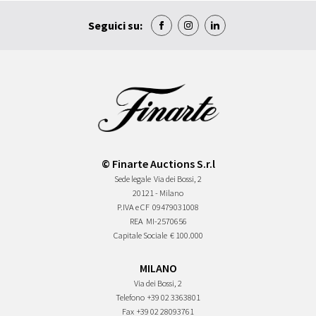
Seguici su:
© Finarte Auctions S.r.l
Sede legale
Via dei Bossi, 2
20121 - Milano
P.IVA e CF
09479031008
REA
MI-2570656
Capitale Sociale
€ 100.000
MILANO
Via dei Bossi, 2
Telefono
+39 02 3363801
Fax
+39 02 28093761