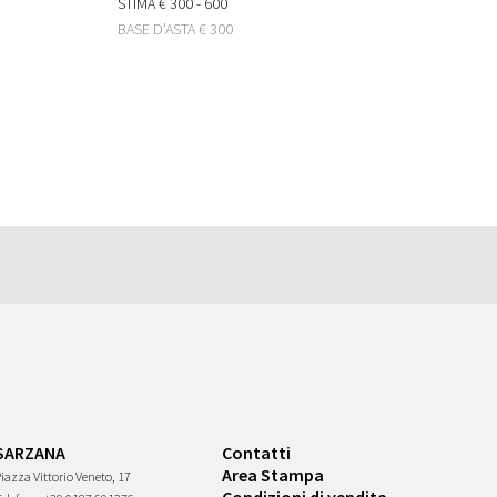
STIMA
€ 300 - 600
BASE D'ASTA
€ 300
SARZANA
Contatti
Area Stampa
iazza Vittorio Veneto, 17