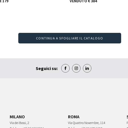
€ 179
VENDUTO
€ 384
CONTINUA A SFOGLIARE IL CATALOGO
Seguici su:
MILANO
ROMA
Via dei Bossi, 2
Via Quattro Novembre, 114
P