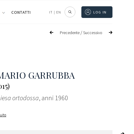
I
CONTATTI
IT
|
EN
LOG IN
/
Precedente
Successivo
MARIO GARRUBBA
015)
hiesa ortodossa
, anni 1960
guito