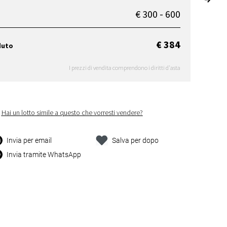
€ 300 - 600
€ 384
duto
I prezzi di vendita comprendono i diritti d'asta
Hai un lotto simile a questo che vorresti vendere?
Invia per email
Salva per dopo
Invia tramite WhatsApp