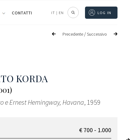
I
CONTATTI
IT
|
EN
LOG IN
/
Precedente
Successivo
RTO KORDA
001)
tro e Ernest Hemingway, Havana
, 1959
€ 700 - 1.000