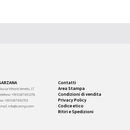
SARZANA
Contatti
Area Stampa
iazza Vittorio Veneto, 17
Condizioni di vendita
Telefono
+39 0187 691376
Privacy Policy
Fax
+39 0187 692703
Codice etico
Email
info@czernys.com
Ritiri e Spedizioni