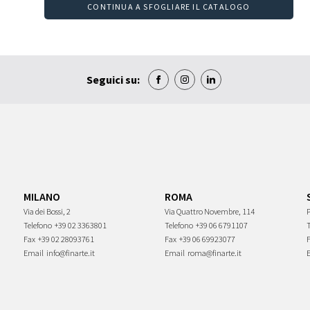
CONTINUA A SFOGLIARE IL CATALOGO
Seguici su:
MILANO
ROMA
Via dei Bossi, 2
Via Quattro Novembre, 114
P
Telefono
+39 02 3363801
Telefono
+39 06 6791107
Fax
+39 02 28093761
Fax
+39 06 69923077
Email
info@finarte.it
Email
roma@finarte.it