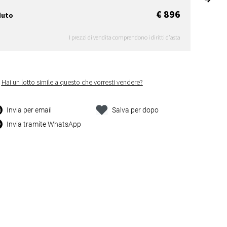
€ 896
duto
I prezzi di vendita comprendono i diritti d'asta
Hai un lotto simile a questo che vorresti vendere?
Invia per email
Salva per dopo
Invia tramite WhatsApp