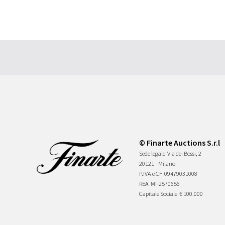
© Finarte Auctions S.r.l
Sede legale
Via dei Bossi, 2
20121 - Milano
P.IVA e CF
09479031008
REA
MI-2570656
Capitale Sociale
€ 100.000