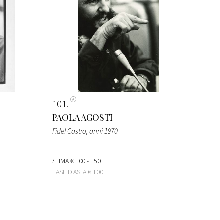
101
PAOLA AGOSTI
Fidel Castro
, anni 1970
STIMA
€ 100 - 150
BASE D'ASTA
€ 100