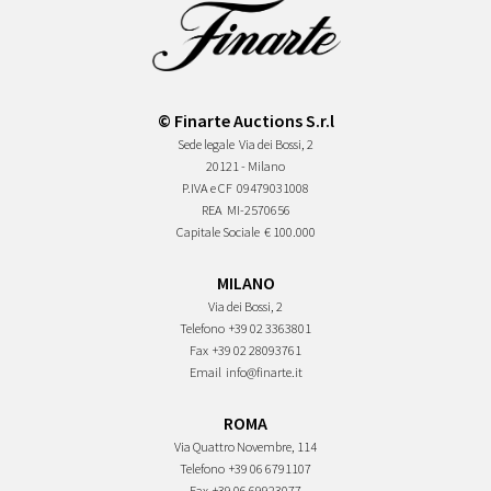
© Finarte Auctions S.r.l
Sede legale
Via dei Bossi, 2
20121 - Milano
P.IVA e CF
09479031008
REA
MI-2570656
Capitale Sociale
€ 100.000
MILANO
Via dei Bossi, 2
Telefono
+39 02 3363801
Fax
+39 02 28093761
Email
info@finarte.it
ROMA
Via Quattro Novembre, 114
Telefono
+39 06 6791107
Fax
+39 06 69923077