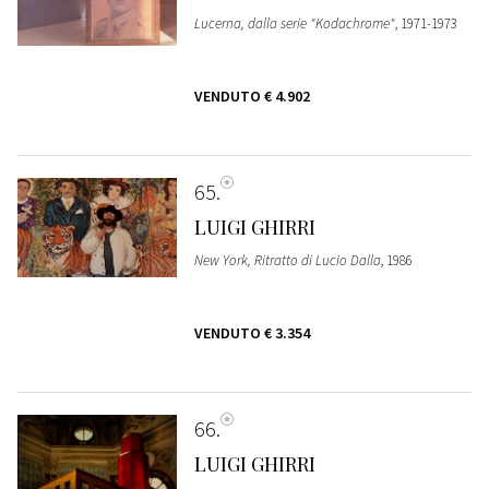
Lucerna, dalla serie "Kodachrome"
, 1971-1973
VENDUTO
€ 4.902
65
LUIGI GHIRRI
New York, Ritratto di Lucio Dalla
, 1986
VENDUTO
€ 3.354
66
LUIGI GHIRRI