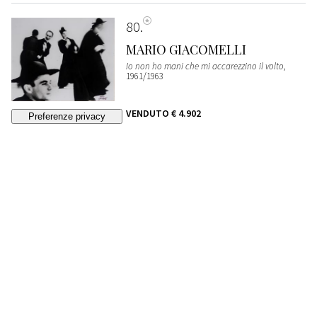
80
MARIO GIACOMELLI
Io non ho mani che mi accarezzino il volto
,
1961/1963
VENDUTO
€ 4.902
81
MARIO GIACOMELLI
Verrà la morte e avrà i tuoi occhi
, 1966
VENDUTO
€ 1.226