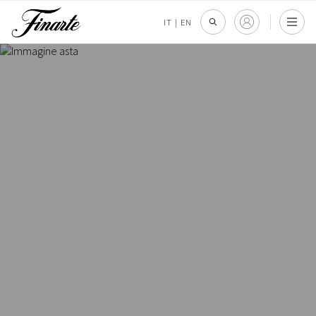
IT
|
EN