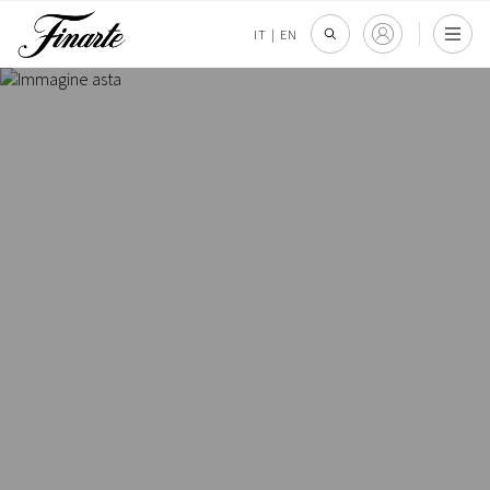
IT
|
EN