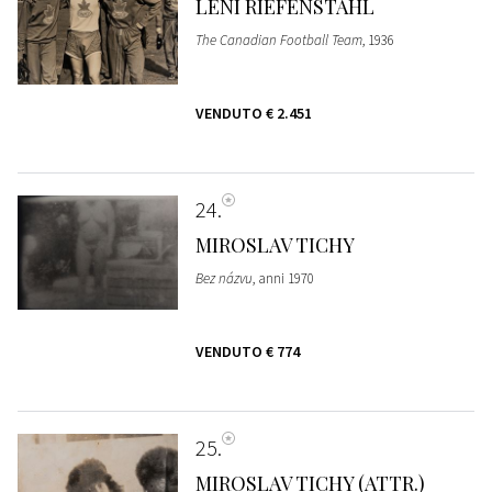
LENI RIEFENSTAHL
The Canadian Football Team
, 1936
VENDUTO
€ 2.451
24
MIROSLAV TICHY
Bez názvu
, anni 1970
VENDUTO
€ 774
25
MIROSLAV TICHY (ATTR.)