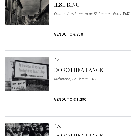
ILSE BING
Cour à côté du métro de St Jacques, Paris
, 1947
VENDUTO
€ 710
14
DOROTHEA LANGE
Richmond, California
, 1942
VENDUTO
€ 1.290
15
DOROTHEA LANGE