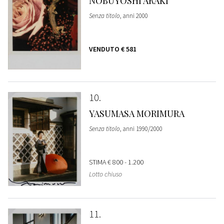
NOBUYOSHI ARAKI
Senza titolo
, anni 2000
VENDUTO
€ 581
10
YASUMASA MORIMURA
Senza titolo
, anni 1990/2000
STIMA
€ 800 - 1.200
Lotto chiuso
11