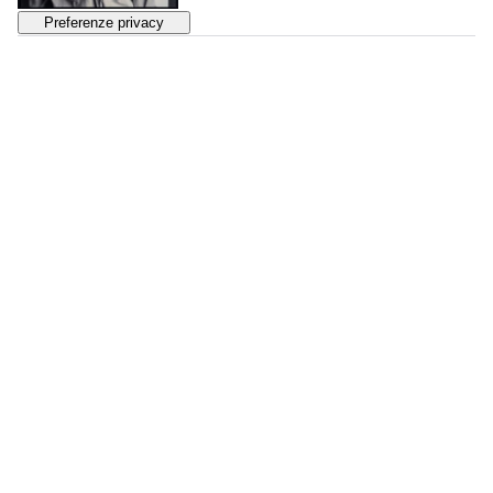
33
SHIRIN NESHAT
The Home of My Eyes
, 2018
VENDUTO
€ 12.120
34
ANTON CORBIJN
P. J. Harvey, London
, 1994
VENDUTO
€ 7.080