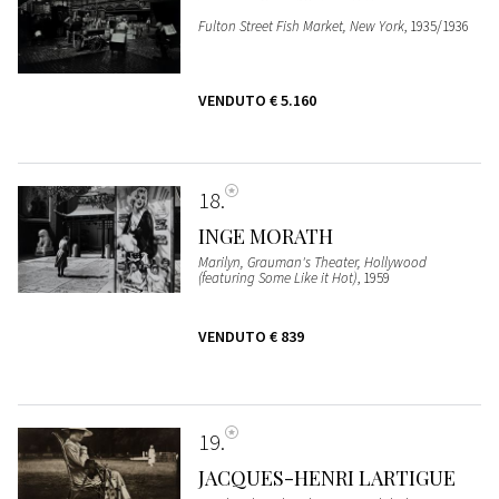
Fulton Street Fish Market, New York
, 1935/1936
VENDUTO
€ 5.160
18
INGE MORATH
Marilyn, Grauman's Theater, Hollywood
(featuring Some Like it Hot)
, 1959
VENDUTO
€ 839
19
JACQUES-HENRI LARTIGUE