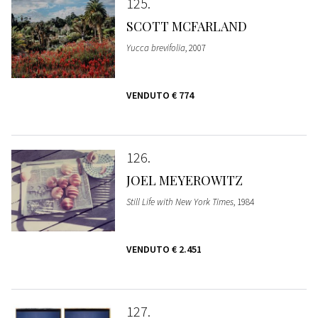
125
SCOTT MCFARLAND
Yucca brevifolia
, 2007
VENDUTO
€ 774
126
JOEL MEYEROWITZ
Still Life with New York Times
, 1984
VENDUTO
€ 2.451
127