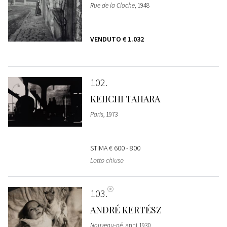
Rue de la Cloche
, 1948
VENDUTO
€ 1.032
102
KEIICHI TAHARA
Paris
, 1973
STIMA
€ 600 - 800
Lotto chiuso
103
ANDRÉ KERTÉSZ
Nouveau-né
, anni 1930