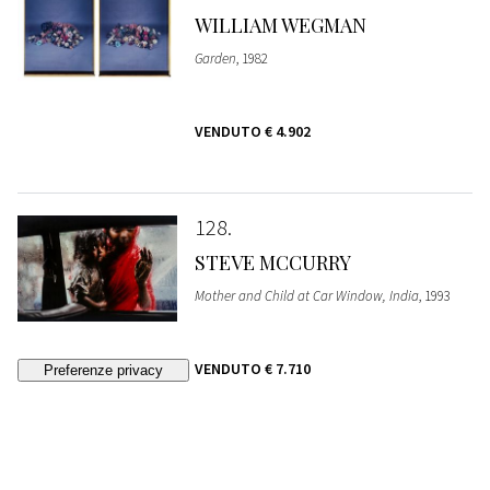
WILLIAM WEGMAN
Garden
, 1982
VENDUTO
€ 4.902
128
STEVE MCCURRY
Mother and Child at Car Window, India
, 1993
VENDUTO
€ 7.710
129