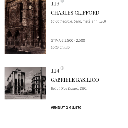
113
CHARLES CLIFFORD
La Cathedrale, Leon
, metà anni 1850
STIMA
€ 1.500 - 2.500
Lotto chiuso
114
GABRIELE BASILICO
Beirut (Rue Dakar)
, 1991
VENDUTO
€ 8.970