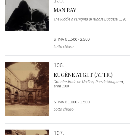
105
MAN RAY
The Riddle o l'Enigma di Isidore Ducasse
, 1920
STIMA
€ 1.500 - 2.500
Lotto chiuso
106
EUGÈNE ATGET (ATTR.)
Oratoire Marie de Medicis, Rue de Vaugirard
,
anni 1900
STIMA
€ 1.000 - 1.500
Lotto chiuso
107