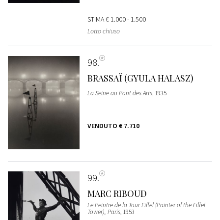
STIMA
€ 1.000 - 1.500
Lotto chiuso
98
BRASSAÏ (GYULA HALASZ)
La Seine au Pont des Arts
, 1935
VENDUTO
€ 7.710
99
MARC RIBOUD
Le Peintre de la Tour Eiffel (Painter of the Eiffel
Tower), Paris
, 1953