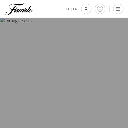
IT
|
EN