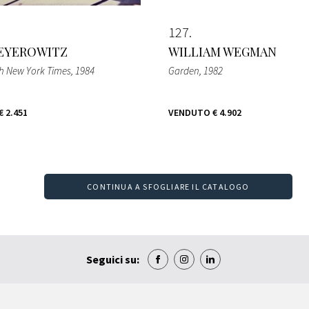
127
EYEROWITZ
WILLIAM WEGMAN
with New York Times
, 1984
Garden
, 1982
€ 2.451
VENDUTO
€ 4.902
CONTINUA A SFOGLIARE IL CATALOGO
Seguici su: