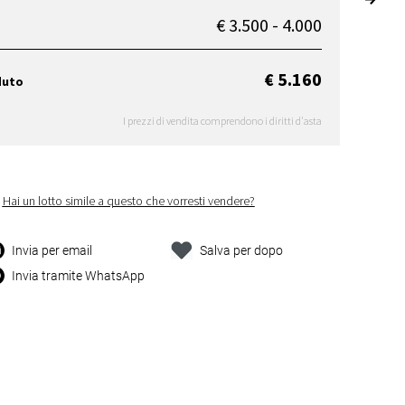
€ 3.500 - 4.000
€ 5.160
duto
I prezzi di vendita comprendono i diritti d'asta
Hai un lotto simile a questo che vorresti vendere?
Invia per email
Salva per dopo
Invia tramite WhatsApp