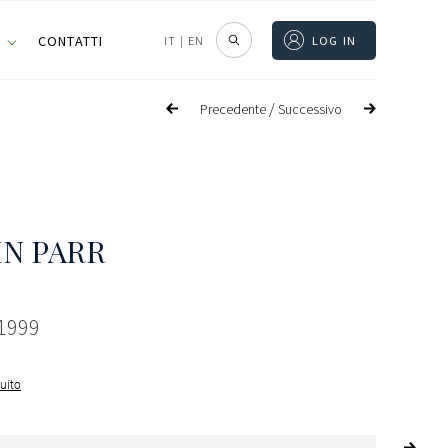
I
CONTATTI
IT
|
EN
LOG IN
/
Precedente
Successivo
N PARR
 1999
guito