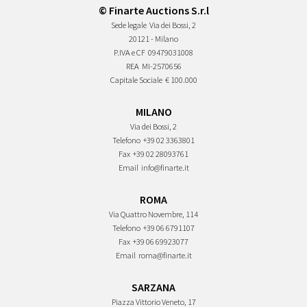
© Finarte Auctions S.r.l
Sede legale
Via dei Bossi, 2
20121 - Milano
P.IVA e CF
09479031008
REA
MI-2570656
Capitale Sociale
€ 100.000
MILANO
Via dei Bossi, 2
Telefono
+39 02 3363801
Fax
+39 02 28093761
Email
info@finarte.it
ROMA
Via Quattro Novembre, 114
Telefono
+39 06 6791107
Fax
+39 06 69923077
Email
roma@finarte.it
SARZANA
Piazza Vittorio Veneto, 17