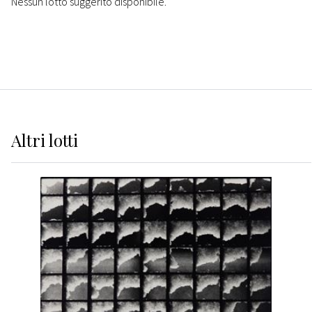
Nessun lotto suggerito disponibile.
Altri
lotti