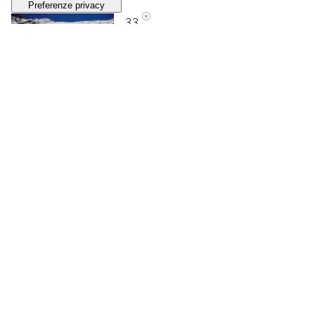
33
FRANCO FONTANA
Sicilia, Scala dei Turchi
, 1992
VENDUTO
€ 1.290
34
FRANCO FONTANA
Sicilia
, 2007
STIMA
€ 1.000 - 1.500
Lotto chiuso