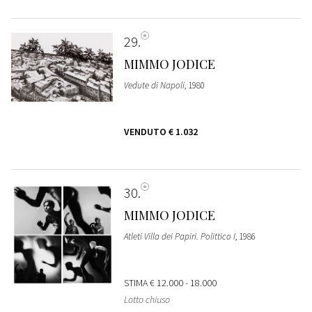
29
MIMMO JODICE
Vedute di Napoli
, 1980
VENDUTO
€ 1.032
30
MIMMO JODICE
Atleti Villa dei Papiri. Polittico I
, 1986
STIMA
€ 12.000 - 18.000
Lotto chiuso