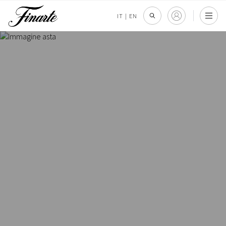
IT
|
EN