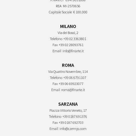
REA
MI-2570656
Capitale Sociale
€ 100.000
MILANO
Via dei Bossi, 2
Telefono
+39 02 3363801
Fax
+39 02 28093761
Email
info@finarte.it
ROMA
Via Quattro Novembre, 114
Telefono
+39 06 6791107
Fax
+39 06 69923077
Email
roma@finarte.it
SARZANA
Piazza Vittorio Veneto, 17
Telefono
+39 0187 691376
Fax
+39 0187 692703
Email
info@czernys.com