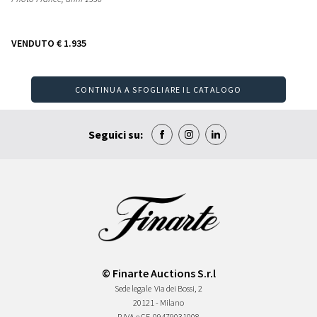
VENDUTO
€ 1.935
CONTINUA A SFOGLIARE IL CATALOGO
Seguici su:
© Finarte Auctions S.r.l
Sede legale
Via dei Bossi, 2
20121 - Milano
P.IVA e CF
09479031008