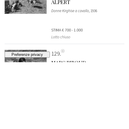
ALPERT
Donne Kirghise a cavallo
, 1936
STIMA
€ 700 - 1.000
Lotto chiuso
129
MARC RIBOUD
Afghanistan
, 1955
VENDUTO
€ 1.032
130
PHILIP JONES GRIFFITHS