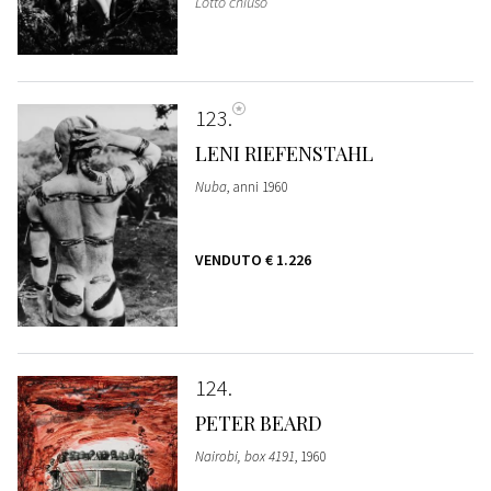
Lotto chiuso
123
LENI RIEFENSTAHL
Nuba
, anni 1960
VENDUTO
€ 1.226
124
PETER BEARD
Nairobi, box 4191
, 1960