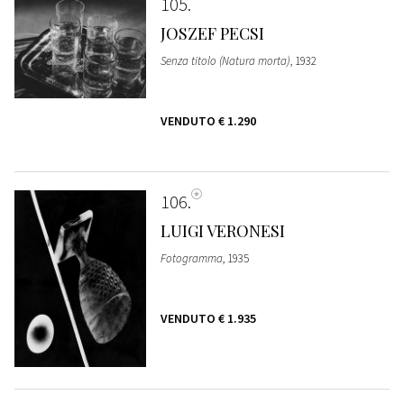
105
JOSZEF PECSI
Senza titolo (Natura morta)
, 1932
VENDUTO
€ 1.290
106
LUIGI VERONESI
Fotogramma
, 1935
VENDUTO
€ 1.935