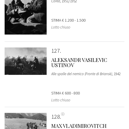
Corea
, 1951/1952
STIMA
€ 1.200 - 1.500
Lotto chiuso
127
ALEKSANDR VASILEVIC
USTINOV
Alle spalle del nemico (Fronte di Briansk)
, 1942
STIMA
€ 600 - 800
Lotto chiuso
128
MAX VLADIMIROVITCH