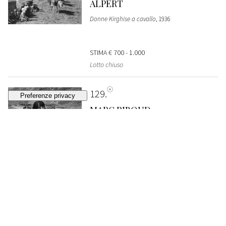
ALPERT
Donne Kirghise a cavallo
, 1936
STIMA
€ 700 - 1.000
Lotto chiuso
129
MARC RIBOUD
Afghanistan
, 1955
VENDUTO
€ 1.032
130
PHILIP JONES GRIFFITHS