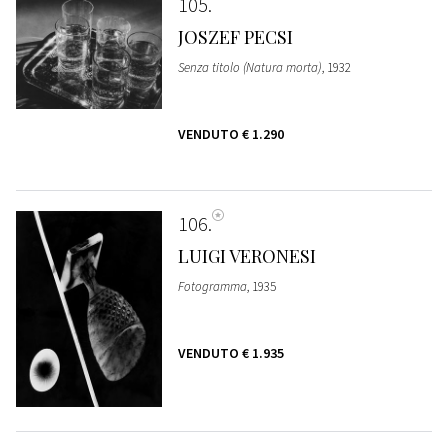
105
JOSZEF PECSI
Senza titolo (Natura morta)
, 1932
VENDUTO
€ 1.290
106
LUIGI VERONESI
Fotogramma
, 1935
VENDUTO
€ 1.935