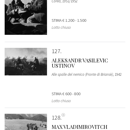
Corea
, 1951/1952
STIMA
€ 1.200 - 1.500
Lotto chiuso
127
ALEKSANDR VASILEVIC
USTINOV
Alle spalle del nemico (Fronte di Briansk)
, 1942
STIMA
€ 600 - 800
Lotto chiuso
128
MAX VLADIMIROVITCH