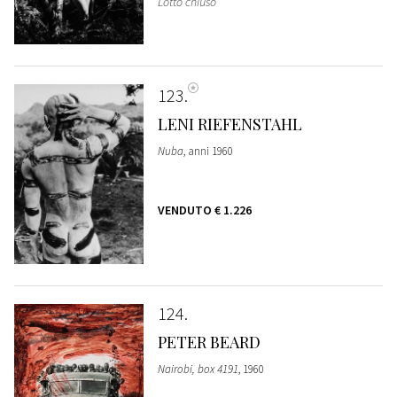
Lotto chiuso
123
LENI RIEFENSTAHL
Nuba
, anni 1960
VENDUTO
€ 1.226
124
PETER BEARD
Nairobi, box 4191
, 1960