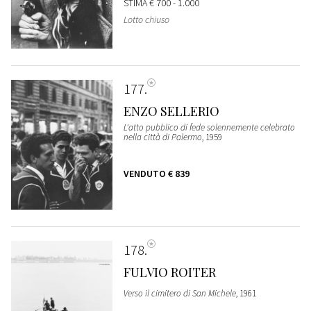
STIMA
€ 700 - 1.000
Lotto chiuso
177
ENZO SELLERIO
L'atto pubblico di fede solennemente celebrato
nella città di Palermo
, 1959
VENDUTO
€ 839
178
FULVIO ROITER
Verso il cimitero di San Michele
, 1961