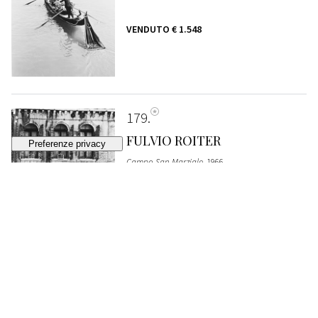
VENDUTO
€ 1.548
179
FULVIO ROITER
Campo San Marziale
, 1966
VENDUTO
€ 1.161
180