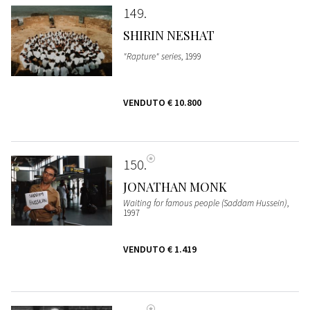
149
SHIRIN NESHAT
"Rapture" series
, 1999
VENDUTO
€ 10.800
150
JONATHAN MONK
Waiting for famous people (Saddam Hussein)
,
1997
VENDUTO
€ 1.419