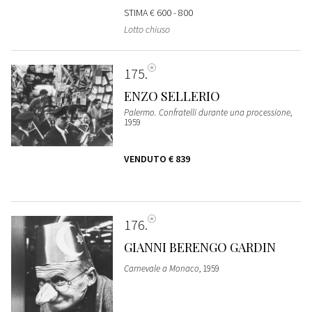
STIMA
€ 600 - 800
Lotto chiuso
175
ENZO SELLERIO
Palermo. Confratelli durante una processione
,
1959
VENDUTO
€ 839
176
GIANNI BERENGO GARDIN
Carnevale a Monaco
, 1959