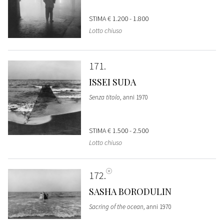
STIMA
€ 1.200 - 1.800
Lotto chiuso
171
ISSEI SUDA
Senza titolo
, anni 1970
STIMA
€ 1.500 - 2.500
Lotto chiuso
172
SASHA BORODULIN
Sacring of the ocean
, anni 1970