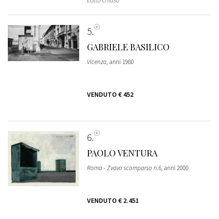
Lotto chiuso
5
GABRIELE BASILICO
Vicenza
, anni 1980
VENDUTO
€ 452
6
PAOLO VENTURA
Roma - Zvavo scomparso n.6
, anni 2000
VENDUTO
€ 2.451