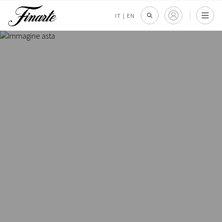
IT
|
EN