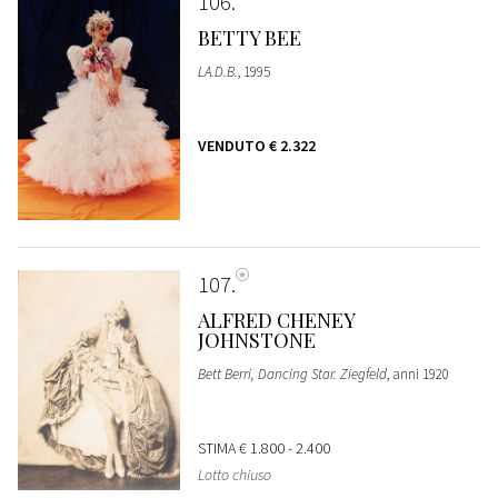
106
BETTY BEE
LA.D.B.
, 1995
VENDUTO
€ 2.322
107
ALFRED CHENEY
JOHNSTONE
Bett Berri, Dancing Star. Ziegfeld
, anni 1920
STIMA
€ 1.800 - 2.400
Lotto chiuso