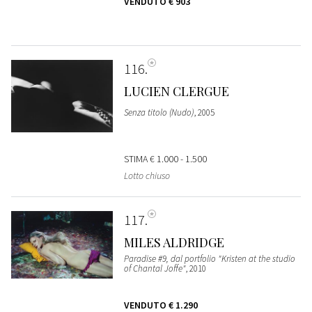
VENDUTO
€ 903
116
LUCIEN CLERGUE
Senza titolo (Nudo)
, 2005
STIMA
€ 1.000 - 1.500
Lotto chiuso
117
MILES ALDRIDGE
Paradise #9, dal portfolio "Kristen at the studio
of Chantal Joffe"
, 2010
VENDUTO
€ 1.290