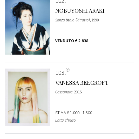
102
NOBUYOSHI ARAKI
Senza titolo (Ritratto)
, 1990
VENDUTO
€ 2.838
103
VANESSA BEECROFT
Cassandra
, 2015
STIMA
€ 1.000 - 1.500
Lotto chiuso