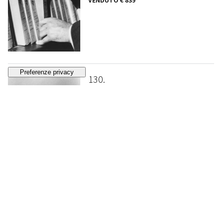
VENDUTO
€ 839
130
RALPH GIBSON
Senza titolo
, 1972
STIMA
€ 1.500 - 2.500
Lotto chiuso
131