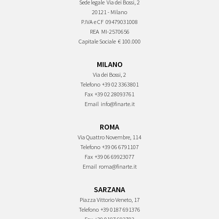
Sede legale
Via dei Bossi, 2
20121 - Milano
P.IVA e CF
09479031008
REA
MI-2570656
Capitale Sociale
€ 100.000
MILANO
Via dei Bossi, 2
Telefono
+39 02 3363801
Fax
+39 02 28093761
Email
info@finarte.it
ROMA
Via Quattro Novembre, 114
Telefono
+39 06 6791107
Fax
+39 06 69923077
Email
roma@finarte.it
SARZANA
Piazza Vittorio Veneto, 17
Telefono
+39 0187 691376